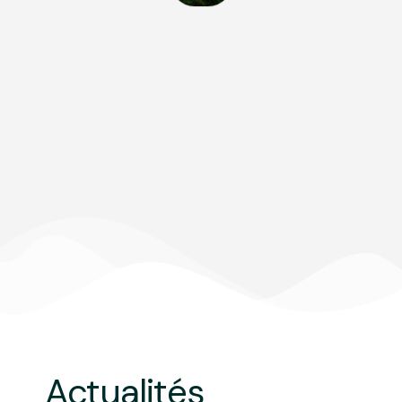
2024
Braxton dépasse les 600 M€ d’actifs sous
gestion et engage un nouveau plan stratégique
visant, à horizon de quelques années, plusieurs
milliards d’euros gérés. L’équipe se stabilise
autour d’une trentaine de collaborateurs,
renforçant les bases d’une croissance maîtrisée
et ambitieuse
Actualités