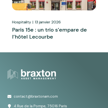
Logements
13 janvier 2026
Lo
Paris 17e : Braxton AM signe le
P
109 rue Cardinet
s
contact@braxtonam.com
4 Rue de la Pompe, 75016 Paris