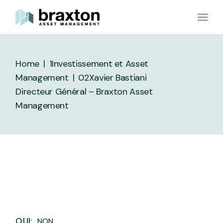
Skip
to
the
content
Home
1Investissement et Asset
Management
02
Xavier Bastiani
Directeur Général – Braxton Asset
Management
OUI:
NON