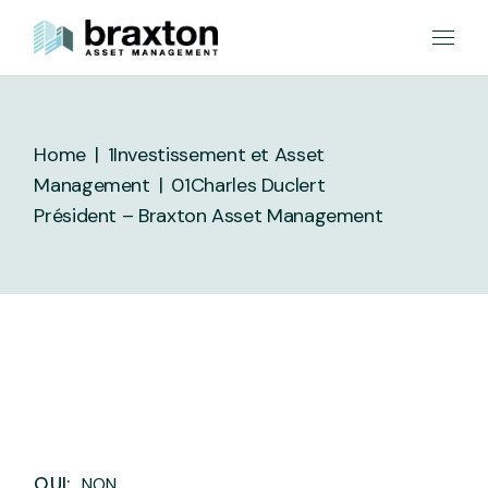
Skip
to
the
content
Home
1Investissement et Asset
Management
01
Charles Duclert
Président – Braxton Asset Management
OUI:
NON