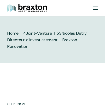
Skip
to
the
content
Home
4Joint-Venture
53
Nicolas Detry
Directeur d’Investissement – Braxton
Renovation
OUI:
NON