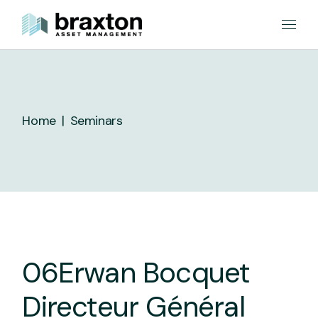
Skip
to
the
content
Home
Seminars
06
Erwan Bocquet
Directeur Général