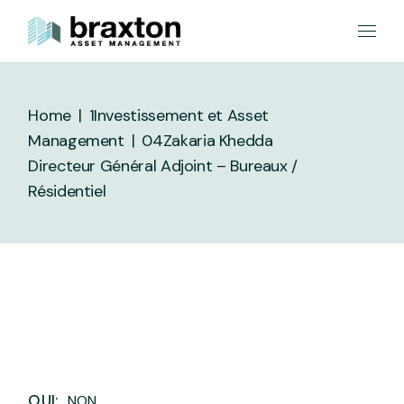
Skip
to
the
content
Home
1Investissement et Asset
Management
04
Zakaria Khedda
Directeur Général Adjoint – Bureaux /
Résidentiel
OUI:
NON